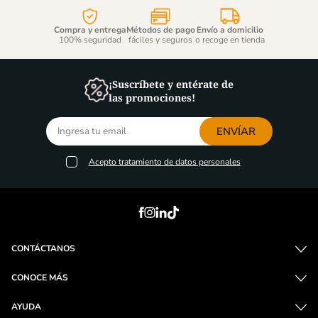
Compra y entrega
Métodos de pago
Envío a domicilio
100% seguridad
fáciles y seguros
o recoge en tienda
¡Suscríbete y entérate de
las promociones!
ENVÍAR
Acepto
tratamiento de datos personales
CONTÁCTANOS
CONOCE MÁS
AYUDA