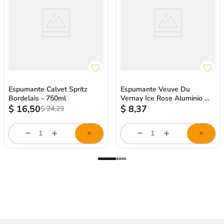
Espumante Calvet Spritz
Espumante Veuve Du
Bordelais - 750ml
Vernay Ice Rose Aluminio -
250ml
$
16,50
$
8,37
$
24,23
store/product-
store/product-
l
list.quantityStepper.label
list.quantityStepper.labe