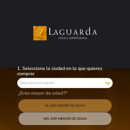
0
Busca aquí tus preferidos
VINOS
LICORES
CERVEZAS
OFERTAS
Vinos
Tinto
Fin Del Mundo Gran Reserva Blend - 750ml
1. Selecciona la ciudad en la que quieres
comprar
Selecciona una opción
Fin Del Mundo Gran Reserva Blend - 750ml
¿Eres mayor de edad?*
$
51,93
SI, SOY MAYOR DE EDAD
AGREGAR AL
NO, SOY MENOR DE EDAD
El Fin Del Mundo Gran Reserva Blend es un vino de alta gama que combina
las mejores cepas de la región para crear un vino robusto y complejo. Con