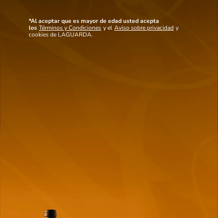
una crianza prolongada en barricas de roble, este blend ofrece una estructura
notable y una paleta de sabores rica y profunda.
Ver mas detalles
*Al aceptar que es mayor de edad usted acepta
los
Términos y Condiciones
y el
Aviso sobre privacidad
y
cookies de LAGUARDA.
Maridaje
Notas de cata
Este vino es ideal para acompañar carnes de caza, como el ciervo o el
jabalí, asados a la parrilla o al horno. También marida bien con platos ricos
en salsas especiadas, guisos de carne y quesos fuertes como el roquefort o
el pecorino.
También
te puede interesar