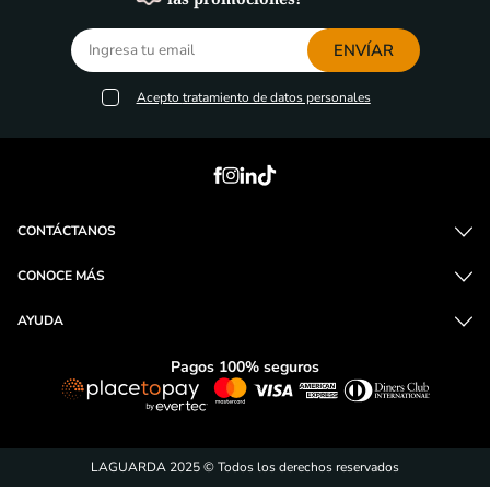
Compra y entrega
Métodos de pago
Envío a domicilio
100% seguridad
fáciles y seguros
o recoge en tienda
¡Suscríbete y entérate de
las promociones!
ENVÍAR
Acepto
tratamiento de datos personales
CONTÁCTANOS
CONOCE MÁS