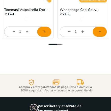
Tommasi Valpolicella Doc -
Woodbridge Cab. Sauv. -
750ml
750ml
$
24,09
$
22,75
Cantidad
Cantidad
de
de
producto
producto