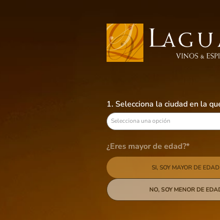
Busca aquí tus preferidos
VINOS
LICORES
CERVEZAS
B
1. Selecciona la ciudad en la q
Selecciona una opción
¿Eres mayor de edad?*
SI, SOY MAYOR DE EDAD
NO, SOY MENOR DE EDA