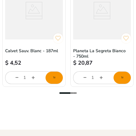
Calvet Sauv. Blanc - 187ml
Planeta La Segreta Bianco
- 750ml
$
4,52
$
20,87
store/product-
store/product-
l
list.quantityStepper.label
list.quantityStepper.labe