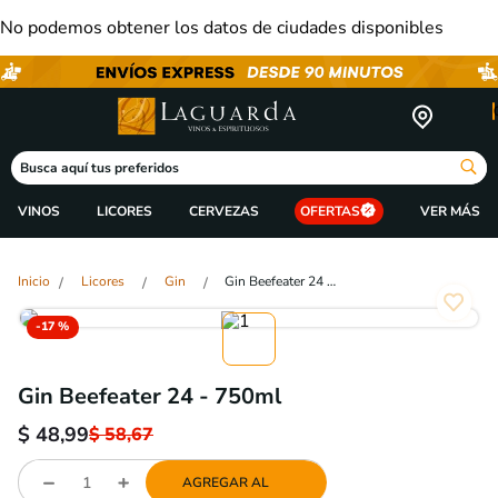
No podemos obtener los datos de ciudades disponibles
Busca aquí tus preferidos
VINOS
LICORES
CERVEZAS
OFERTAS
Licores
Gin
Gin Beefeater 24 - 750ml
-
17 %
Gin Beefeater 24 - 750ml
$
48,99
$
58,67
AGREGAR AL