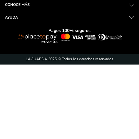
Compra y entrega
Métodos de pago
Envío a domicilio
100% seguridad
fáciles y seguros
o recoge en tienda
¡Suscríbete y entérate de
las promociones!
ENVÍAR
Acepto
tratamiento de datos personales
CONTÁCTANOS