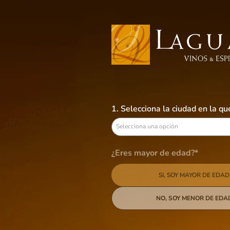
Busca aquí tus preferidos
VINOS
LICORES
CERVEZAS
B
1. Selecciona la ciudad en la q
Selecciona una opción
¿Eres mayor de edad?*
SI, SOY MAYOR DE EDAD
NO, SOY MENOR DE EDA