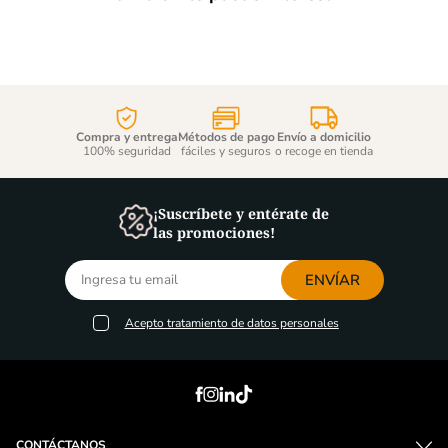
NUEVO
Gin Half Crown -700ml
Gin Bombay - 700ml
Cantidad
Cantidad
de
de
producto
producto