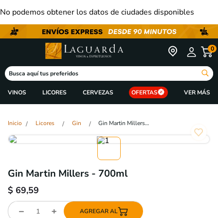
No podemos obtener los datos de ciudades disponibles
0
Busca aquí tus preferidos
VINOS
LICORES
CERVEZAS
OFERTAS
Licores
Gin
Gin Martin Millers - 700ml
Gin Martin Millers - 700ml
$
69,59
AGREGAR AL