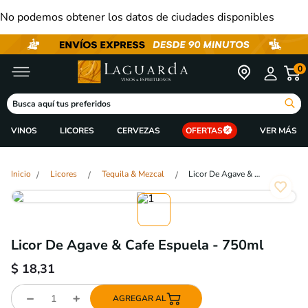
No podemos obtener los datos de ciudades disponibles
0
Busca aquí tus preferidos
VINOS
LICORES
CERVEZAS
OFERTAS
Licores
Tequila & Mezcal
Licor De Agave & Cafe Espuela - 750ml
Licor De Agave & Cafe Espuela - 750ml
$
18,31
AGREGAR AL