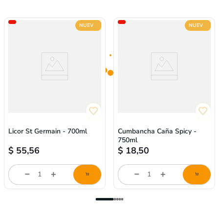
NUEVO
NUEVO
Licor St Germain - 700ml
Cumbancha Caña Spicy -
750ml
$
55,56
$
18,50
store/product-
store/product-
l
list.quantityStepper.label
list.quantityStepper.labe