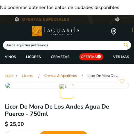
No podemos obtener los datos de ciudades disponibles
Busca aquí tus preferidos
VINOS
LICORES
CERVEZAS
OFERTAS
Licores
Cremas & Aperitivos
Licor De Mora De Los Andes Agua De Puerco - 750ml
Licor De Mora De Los Andes Agua De
Puerco - 750ml
$
25,00