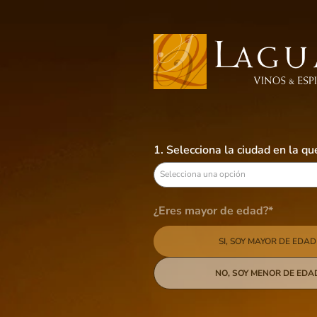
Busca aquí tus preferidos
VINOS
LICORES
CERVEZAS
B
1. Selecciona la ciudad en la q
Selecciona una opción
¿Eres mayor de edad?*
SI, SOY MAYOR DE EDAD
NO, SOY MENOR DE EDA