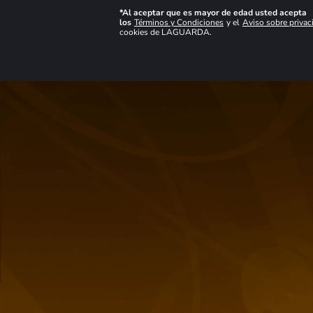
viñedos del Valle del Maule, una región conocida por producir Merlots de
gran calidad. Este vino destaca por su suavidad y equilibrio, ofreciendo una
*Al aceptar que es mayor de edad usted acepta
experiencia rica y compleja.
los
Términos y Condiciones
y el
Aviso sobre privac
cookies de LAGUARDA.
Ver mas detalles
Maridaje
Notas de cata
Carnes blancas y rojas bien magras; pastas de todo tipo o platos de
legumbres; terrinas y patés suaves; quesos blandos maduros y ahumados.
También
te puede interesar