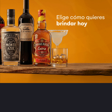
Carmelo Rodero Raza
Tri Pack Matsu Picaro +
Reserva - 750ml
Recio + Viejo
$
115,56
$
177,34
Cantidad
Cantidad
de
de
producto
producto