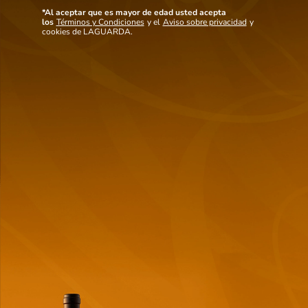
pasta.
*Al aceptar que es mayor de edad usted acepta
Ver mas detalles
los
Términos y Condiciones
y el
Aviso sobre privacidad
y
cookies de LAGUARDA.
Maridaje
Notas de cata
Ideal para carnes blancas como conejo así como cordero y pato o carnes
a la parrilla, res y ternera a las brasas o embutidos finos. Va bien con
platillos vegetarianos como vegetales gratinados. Quesos como:
Reblochon, Morbier, Emmental.
También
te puede interesar
NUEVO