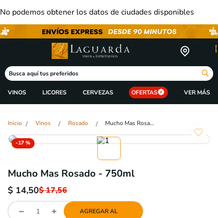
No podemos obtener los datos de ciudades disponibles
Busca aquí tus preferidos
VINOS
LICORES
CERVEZAS
OFERTAS
Vinos
Rosado
Mucho Mas Rosado - 750ml
-
17 %
Mucho Mas Rosado - 750ml
$
14,50
$
17,56
AGREGAR AL