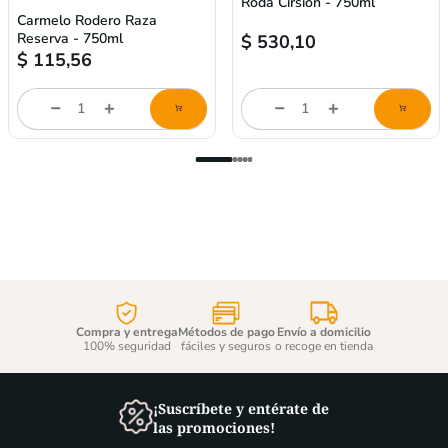
Carmelo Rodero Raza
Roda Cirsion - 750ml
Reserva - 750ml
$
115,56
$
530,10
store/product-
store/product-
l
list.quantityStepper.label
list.quantityStepper.labe