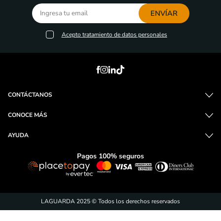
Compra y entrega
Métodos de pago
Envío a domicilio
100% seguridad
fáciles y seguros
o recoge en tienda
¡Suscríbete y entérate de
las promociones!
ENVÍAR
Acepto
tratamiento de datos personales
CONTÁCTANOS
CONOCE MÁS
AYUDA