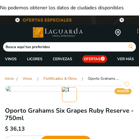
No podemos obtener los datos de ciudades disponibles
Busca aquí tus preferidos
VINOS
LICORES
CERVEZAS
OFERTAS
Vinos
Fortificados & Otros
Oporto Grahams Six Grapes Ruby Reserve - 750ml
NUEVO
Oporto Grahams Six Grapes Ruby Reserve -
750ml
$
36,13