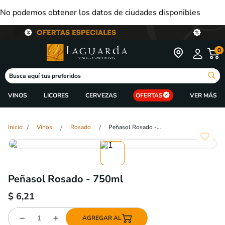
No podemos obtener los datos de ciudades disponibles
0
Busca aquí tus preferidos
VINOS
LICORES
CERVEZAS
OFERTAS
Vinos
Rosado
Peñasol Rosado - 750ml
Peñasol Rosado - 750ml
$
6,21
AGREGAR AL