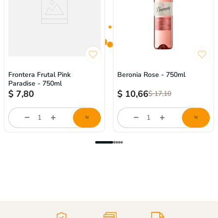
Frontera Frutal Pink
Beronia Rose - 750ml
Paradise - 750ml
$
7,80
$
10,66
$
17,10
Cantidad
Cantidad
de
de
producto
producto