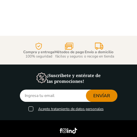
Compra y entrega
Métodos de pago
Envío a domicilio
100% seguridad
fáciles y seguros
o recoge en tienda
¡Suscríbete y entérate de
las promociones!
ENVÍAR
Acepto
tratamiento de datos personales