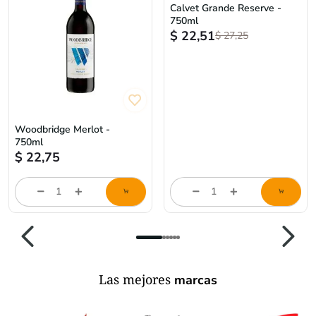
Woodbridge Merlot -
Calvet Grande Reserve -
750ml
750ml
$
22,75
$
22,51
$
27,25
Cantidad
Cantidad
de
de
producto
producto
Las mejores
marcas