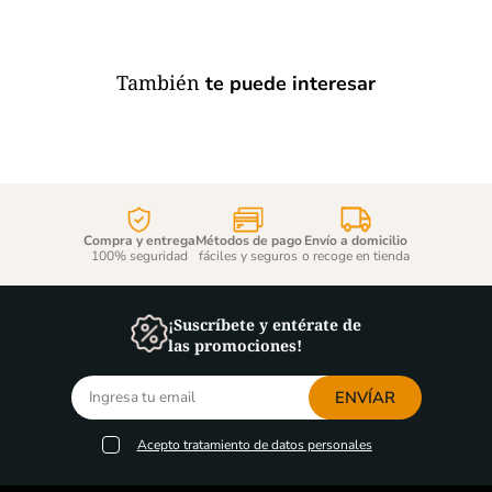
También
te puede interesar
Compra y entrega
Métodos de pago
Envío a domicilio
100% seguridad
fáciles y seguros
o recoge en tienda
¡Suscríbete y entérate de
las promociones!
ENVÍAR
Acepto
tratamiento de datos personales