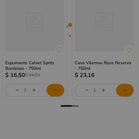
Espumante Calvet Spritz
Cava Vilarnau Rose Reserva
Bordelais - 750ml
- 750ml
$
16,50
$
23,16
$
24,23
Cantidad
Cantidad
de
de
producto
producto