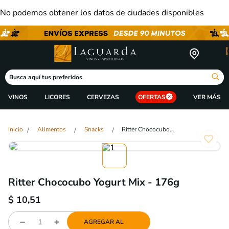
No podemos obtener los datos de ciudades disponibles
Busca aquí tus preferidos
VINOS
LICORES
CERVEZAS
OFERTAS
Alimentos
Snacks
Ritter Chococubo Yogurt Mix - 176g
Ritter Chococubo Yogurt Mix - 176g
$
10,51
AGREGAR AL