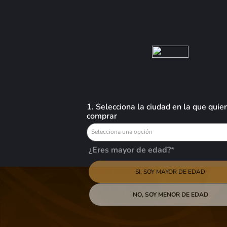
Busca aquí tus preferidos
VINOS
LICORES
CERVEZAS
OFERTAS
Vinos
Tinto
Robert Mondavi Cab. Sauv. Napa Valley - 750ml
1. Selecciona la ciudad en la que quie
comprar
-
32 %
Selecciona una opción
¿Eres mayor de edad?*
Robert Mondavi Cab. Sauv. Napa Valley -
750ml
SI, SOY MAYOR DE EDAD
$
68,99
$
101,68
NO, SOY MENOR DE EDAD
AGREGAR AL
El Robert Mondavi Cabernet Sauvignon Napa Valley es un vino que refleja la