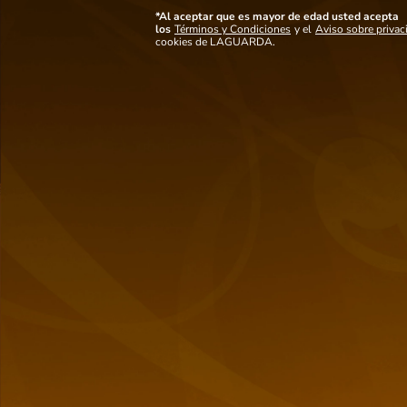
selladas con fibra de plátano, otorgando un ron único, distinguido y elegante
con notas tropicales.
*Al aceptar que es mayor de edad usted acepta
los
Términos y Condiciones
y el
Aviso sobre privac
Ver mas detalles
cookies de LAGUARDA.
Notas de
cata
Ámbar rojizo.
Aroma a frutos rojos, miel y nueces tostadas.
Vainilla intensa y especies, con un extra suave y largo acabado.
También
te puede interesar
-
10 %