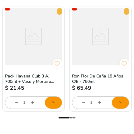
Pack Havana Club 3 A.
Ron Flor De Caña 18 Años
700ml + Vaso y Mortero
C/E - 750ml
Para Mojito
$
21,45
$
65,49
Cantidad
Cantidad
de
de
producto
producto