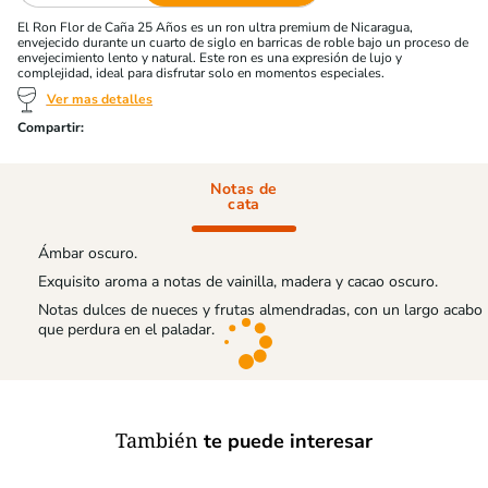
El Ron Flor de Caña 25 Años es un ron ultra premium de Nicaragua,
envejecido durante un cuarto de siglo en barricas de roble bajo un proceso de
envejecimiento lento y natural. Este ron es una expresión de lujo y
complejidad, ideal para disfrutar solo en momentos especiales.
Ver mas detalles
Notas de
cata
Ámbar oscuro.
Exquisito aroma a notas de vainilla, madera y cacao oscuro.
Notas dulces de nueces y frutas almendradas, con un largo acabo
que perdura en el paladar.
También
te puede interesar