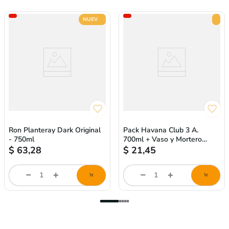
NUEVO
Ron Planteray Dark Original
Pack Havana Club 3 A.
- 750ml
700ml + Vaso y Mortero
Para Mojito
$
63,28
$
21,45
store/product-
store/product-
l
list.quantityStepper.label
list.quantityStepper.labe