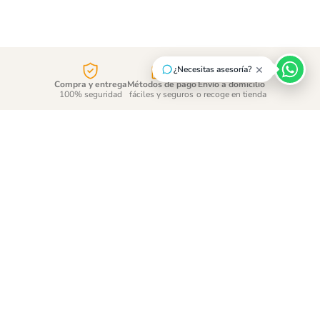
×
¿Necesitas asesoría?
Compra y entrega
Métodos de pago
Envío a domicilio
100% seguridad
fáciles y seguros
o recoge en tienda
¡Suscríbete y entérate de
las promociones!
ENVÍAR
Acepto
tratamiento de datos personales
CONTÁCTANOS