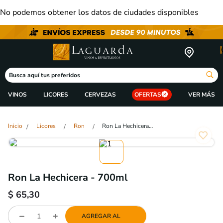
No podemos obtener los datos de ciudades disponibles
Busca aquí tus preferidos
VINOS
LICORES
CERVEZAS
OFERTAS
Licores
Ron
Ron La Hechicera - 700ml
Ron La Hechicera - 700ml
$
65,30
AGREGAR AL