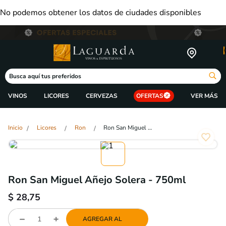
No podemos obtener los datos de ciudades disponibles
Busca aquí tus preferidos
VINOS
LICORES
CERVEZAS
OFERTAS
Licores
Ron
Ron San Miguel Añejo Solera - 750ml
Ron San Miguel Añejo Solera - 750ml
$
28,75
AGREGAR AL