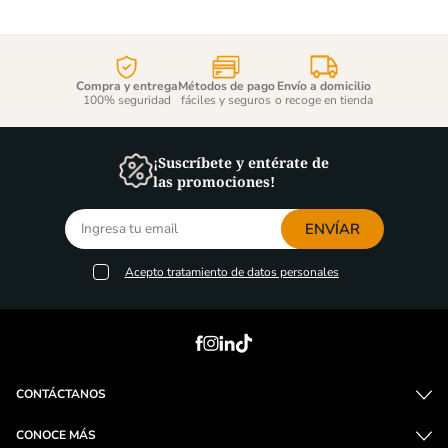
-
10 %
Ron Bacardi Carta Blanca -
Ron Flor De Caña 12 Años -
700ml
375ml
Cantidad
Cantidad
de
de
producto
producto
Compra y entrega
Métodos de pago
Envío a domicilio
100% seguridad
fáciles y seguros
o recoge en tienda