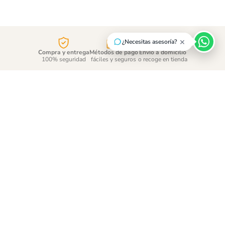
×
¿Necesitas asesoría?
Compra y entrega
Métodos de pago
Envío a domicilio
100% seguridad
fáciles y seguros
o recoge en tienda
¡Suscríbete y entérate de
las promociones!
ENVÍAR
Acepto
tratamiento de datos personales
CONTÁCTANOS