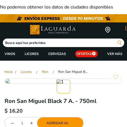
No podemos obtener los datos de ciudades disponibles
Busca aquí tus preferidos
VINOS
LICORES
CERVEZAS
OFERTAS
Licores
Ron
Ron San Miguel Black 7 A. - 750ml
Ron San Miguel Black 7 A. - 750ml
$
16,20
AGREGAR AL