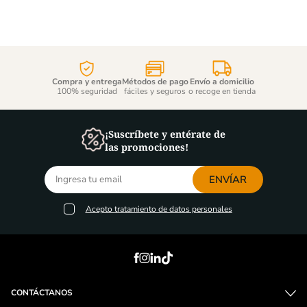
Compra y entrega
Métodos de pago
Envío a domicilio
100% seguridad
fáciles y seguros
o recoge en tienda
¡Suscríbete y entérate de
las promociones!
ENVÍAR
Acepto
tratamiento de datos personales
CONTÁCTANOS