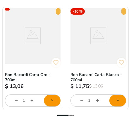
-
10 %
Ron Bacardi Carta Oro -
Ron Bacardi Carta Blanca -
700ml
700ml
$
13,06
$
11,75
$
13,06
store/product-
store/product-
l
list.quantityStepper.label
list.quantityStepper.labe