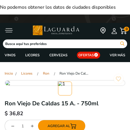
No podemos obtener los datos de ciudades disponibles
0
Busca aquí tus preferidos
VINOS
LICORES
CERVEZAS
OFERTAS
Licores
Ron
Ron Viejo De Caldas 15 A. - 750ml
Ron Viejo De Caldas 15 A. - 750ml
$
36,82
AGREGAR AL