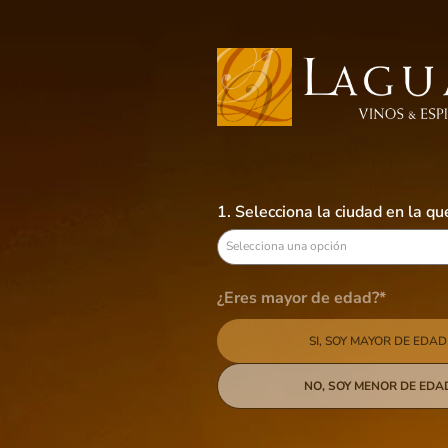
Busca aquí tus preferidos
VINOS
LICORES
CERVEZAS
B
1. Selecciona la ciudad en la q
Selecciona una opción
¿Eres mayor de edad?*
SI, SOY MAYOR DE EDAD
NO, SOY MENOR DE EDA