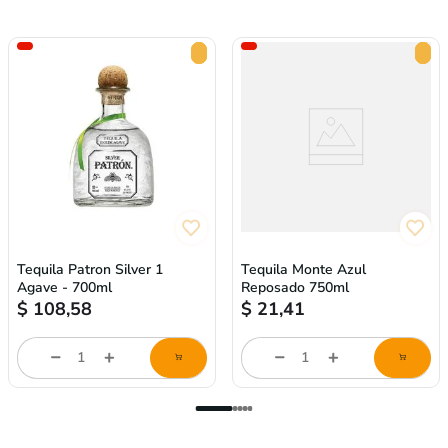
Tequila Patron Silver 1
Tequila Monte Azul
Agave - 700ml
Reposado 750ml
$
108,58
$
21,41
store/product-
store/product-
l
list.quantityStepper.label
list.quantityStepper.labe