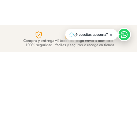
×
¿Necesitas asesoría?
Compra y entrega
Métodos de pago
Envío a domicilio
100% seguridad
fáciles y seguros
o recoge en tienda
¡Suscríbete y entérate de
las promociones!
ENVÍAR
Acepto
tratamiento de datos personales
CONTÁCTANOS