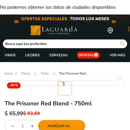
No podemos obtener los datos de ciudades disponibles
Busca aquí tus preferidos
VINOS
LICORES
CERVEZAS
OFERTAS
Vinos
Tinto
The Prisoner Red Blend - 750ml
-
30 %
The Prisoner Red Blend - 750ml
$
65,99
$
93,69
AGREGAR AL