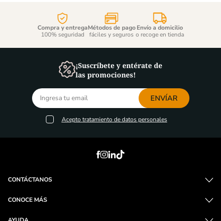
Compra y entrega
Métodos de pago
Envío a domicilio
100% seguridad
fáciles y seguros
o recoge en tienda
¡Suscríbete y entérate de
las promociones!
ENVÍAR
Acepto
tratamiento de datos personales
CONTÁCTANOS
CONOCE MÁS
AYUDA