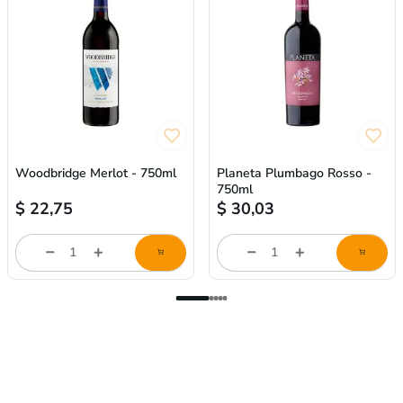
Woodbridge Merlot - 750ml
Planeta Plumbago Rosso -
750ml
$
22,75
$
30,03
Cantidad
Cantidad
de
de
producto
producto