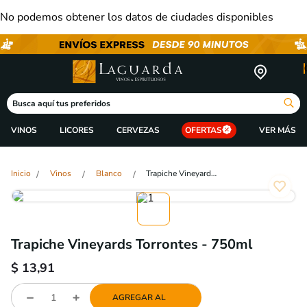
No podemos obtener los datos de ciudades disponibles
Busca aquí tus preferidos
VINOS
LICORES
CERVEZAS
OFERTAS
Vinos
Blanco
Trapiche Vineyards Torrontes - 750ml
Trapiche Vineyards Torrontes - 750ml
$
13,91
AGREGAR AL