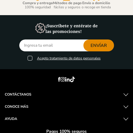
Gerard Bertrand Orange
Morande Pionero Sauv.
Gold 750ml
Blanc - 750ml
store/product-
store/product-
l
list.quantityStepper.label
list.quantityStepper.labe
Compra y entrega
Métodos de pago
Envío a domicilio
100% seguridad
fáciles y seguros
o recoge en tienda
¡Suscríbete y entérate de
las promociones!