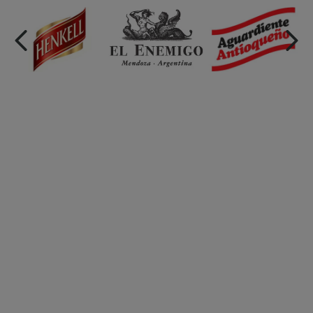
*Al aceptar que es mayor de edad usted acepta
los
Términos y Condiciones
y el
Aviso sobre privac
cookies de LAGUARDA.
Woodbridge Merlot -
Calvet Grande Reserve -
750ml
750ml
Cantidad
Cantidad
de
de
producto
producto
Las mejores
marcas