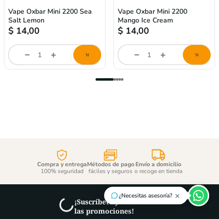
Vape Oxbar Mini 2200 Sea
Vape Oxbar Mini 2200
Salt Lemon
Mango Ice Cream
$
14,00
$
14,00
Cantidad
Cantidad
de
de
producto
producto
Compra y entrega
Métodos de pago
Envío a domicilio
100% seguridad
fáciles y seguros
o recoge en tienda
×
¿Necesitas asesoría?
¡Suscríbete y entérate de
las promociones!