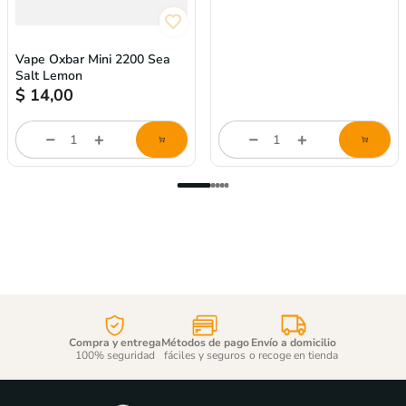
Vape Oxbar Mini 2200 Sea
Vape Oxbar Mini 2200
Salt Lemon
Mango Ice Cream
$
14,00
$
14,00
store/product-
store/product-
l
list.quantityStepper.label
list.quantityStepper.labe
Compra y entrega
Métodos de pago
Envío a domicilio
100% seguridad
fáciles y seguros
o recoge en tienda