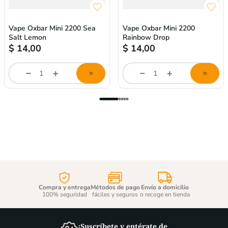
Vape Oxbar Mini 2200 Sea
Vape Oxbar Mini 2200
Salt Lemon
Rainbow Drop
$
14,00
$
14,00
store/product-
store/product-
l
list.quantityStepper.label
list.quantityStepper.labe
Compra y entrega
Métodos de pago
Envío a domicilio
100% seguridad
fáciles y seguros
o recoge en tienda
¡Suscríbete y entérate de