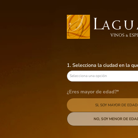
Busca aquí tus preferidos
VINOS
LICORES
CERVEZAS
B
1. Selecciona la ciudad en la q
Selecciona una opción
¿Eres mayor de edad?*
SI, SOY MAYOR DE EDAD
NO, SOY MENOR DE EDA