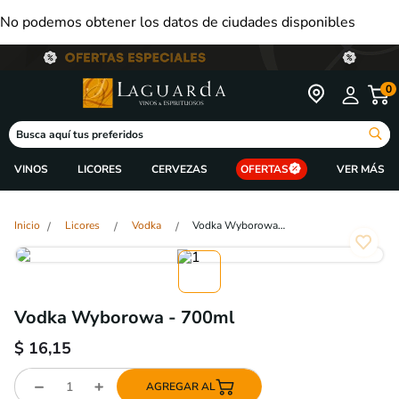
No podemos obtener los datos de ciudades disponibles
0
Busca aquí tus preferidos
VINOS
LICORES
CERVEZAS
OFERTAS
Licores
Vodka
Vodka Wyborowa - 700ml
Vodka Wyborowa - 700ml
$
16,15
AGREGAR AL