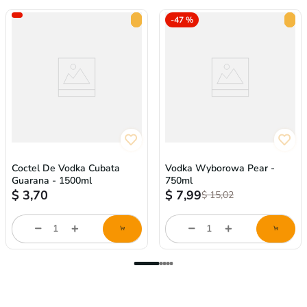
-
47 %
Coctel De Vodka Cubata
Vodka Wyborowa Pear -
Guarana - 1500ml
750ml
$
3,70
$
7,99
$
15,02
store/product-
store/product-
l
list.quantityStepper.label
list.quantityStepper.labe