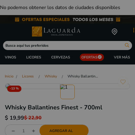
No podemos obtener los datos de ciudades disponibles
Busca aquí tus preferidos
VINOS
LICORES
CERVEZAS
OFERTAS
Licores
Whisky
Whisky Ballantines Finest - 700ml
-
13 %
Whisky Ballantines Finest - 700ml
$
19,99
$
22,90
AGREGAR AL