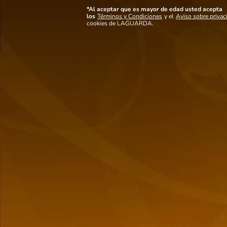
dulzura natural de la miel.
*Al aceptar que es mayor de edad usted acepta
Ver mas detalles
los
Términos y Condiciones
y el
Aviso sobre privac
cookies de LAGUARDA.
Notas de
cata
De color dorado claro.
En nariz, ofrece un aroma dulce de miel, vainilla, y un toque de
nuez.
En boca, es suave y dulce, con sabores de miel, caramelo, y un
toque de especias. El final es dulce y ligeramente cálido.
También
te puede interesar