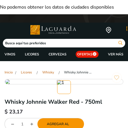
No podemos obtener los datos de ciudades disponibles
Busca aquí tus preferidos
VINOS
LICORES
CERVEZAS
OFERTAS
Licores
Whisky
Whisky Johnnie Walker Red - 750ml
Whisky Johnnie Walker Red - 750ml
$
23,17
AGREGAR AL