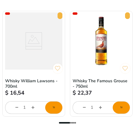
Whisky William Lawsons -
Whisky The Famous Grouse
700ml
- 750ml
$
16,54
$
22,37
store/product-
store/product-
l
list.quantityStepper.label
list.quantityStepper.labe