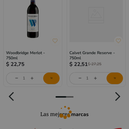
Woodbridge Merlot -
Calvet Grande Reserve -
750ml
750ml
$
22,75
$
22,51
$
27,25
Cantidad
Cantidad
de
de
producto
producto
Las mejores
marcas