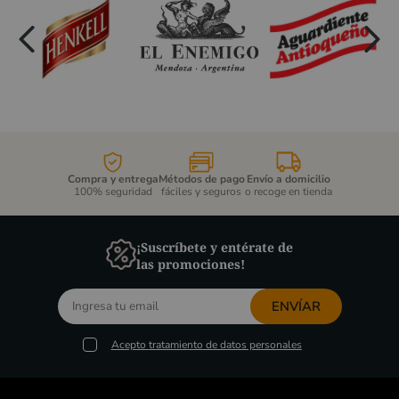
Compra y entrega
Métodos de pago
Envío a domicilio
100% seguridad
fáciles y seguros
o recoge en tienda
¡Suscríbete y entérate de
las promociones!
ENVÍAR
Acepto
tratamiento de datos personales