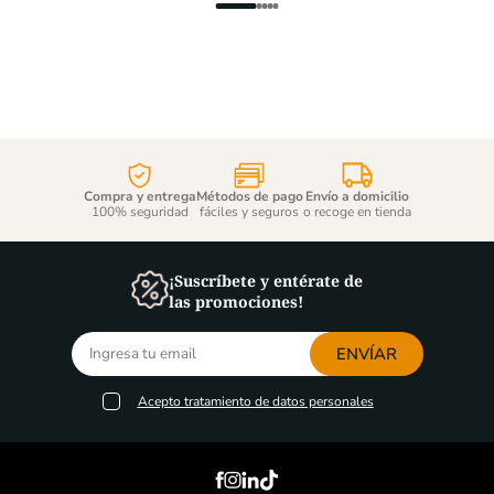
Compra y entrega
Métodos de pago
Envío a domicilio
100% seguridad
fáciles y seguros
o recoge en tienda
¡Suscríbete y entérate de
las promociones!
ENVÍAR
Acepto
tratamiento de datos personales