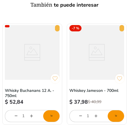
También
te puede interesar
-
7 %
Whisky Buchanans 12 A. -
Whiskey Jameson - 700ml
750ml
$
52,84
$
37,98
$
40,99
Cantidad
Cantidad
de
de
producto
producto