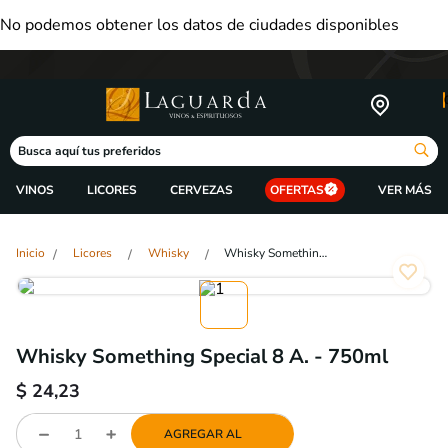
No podemos obtener los datos de ciudades disponibles
Busca aquí tus preferidos
VINOS
LICORES
CERVEZAS
OFERTAS
Licores
Whisky
Whisky Something Special 8 A. - 750ml
Whisky Something Special 8 A. - 750ml
$
24,23
AGREGAR AL