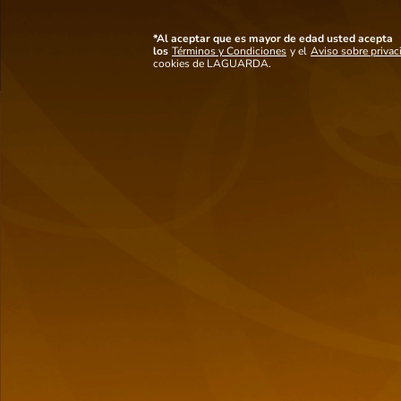
preservar la frescura y el sabor de tus vinos favoritos por más tiempo. Con su
elegante diseño en negro, este conjunto es fácil de usar y perfecto para
mantener tus botellas de vino abiertas en óptimas condiciones. ¡Disfruta de
*Al aceptar que es mayor de edad usted acepta
tus vinos como si estuvieran recién abiertos con Wine Saver Black!
los
Términos y Condiciones
y el
Aviso sobre privac
Ver mas detalles
cookies de LAGUARDA.
También
te puede interesar