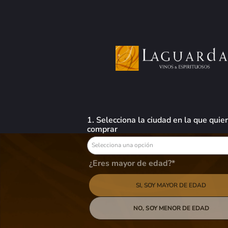
0
Busca aquí tus preferidos
VINOS
LICORES
CERVEZAS
OFERTAS
Accesorios
Para Vinos & Licores
Wine Saver Black (1 Pump, 4 Stoppers)
1. Selecciona la ciudad en la que quie
comprar
Selecciona una opción
Wine Saver Black (1 Pump, 4 Stoppers)
¿Eres mayor de edad?*
$
26,96
SI, SOY MAYOR DE EDAD
AGREGAR AL
NO, SOY MENOR DE EDAD
Wine Saver Black es un set imprescindible para cualquier amante del vino.
Incluye una bomba de vacío y cuatro tapones de silicona, diseñados para