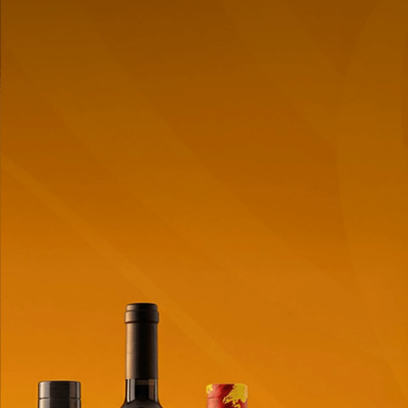
Funda De Cambrella Verde
Funda De Cambrella Beige
Oscuro Con Diseño
Carton
$
1,00
$
1,00
Cantidad
Cantidad
de
de
producto
producto