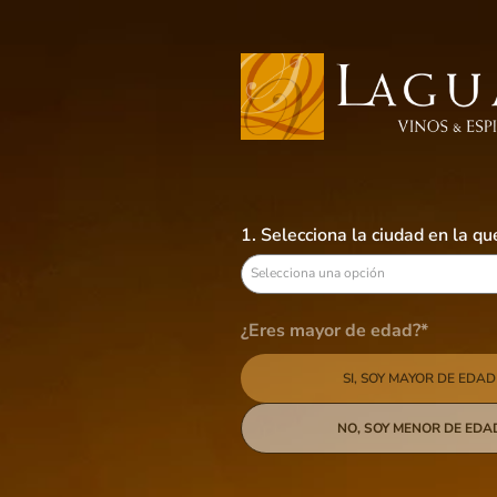
Busca aquí tus preferidos
VINOS
LICORES
CERVEZAS
B
1. Selecciona la ciudad en la q
Licores
Whisky
Selecciona una opción
Whisky
¿Eres mayor de edad?*
58
productos
SI, SOY MAYOR DE EDAD
NO, SOY MENOR DE EDA
Tipo
-
16 %
Blended Scotch Whisky
Marca