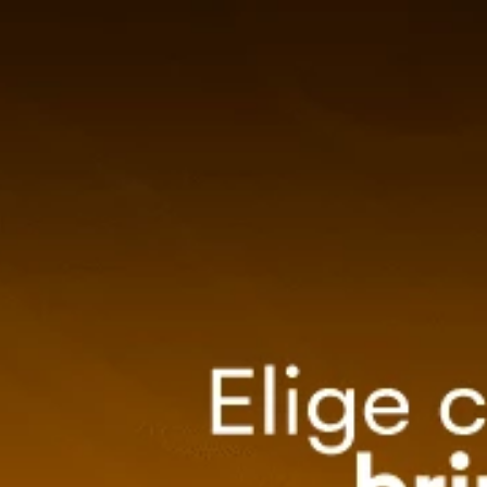
0
Método de entrega
ZA TU EVENTO
OFERTAS
Ordenar por
Relevancia
-
12 %