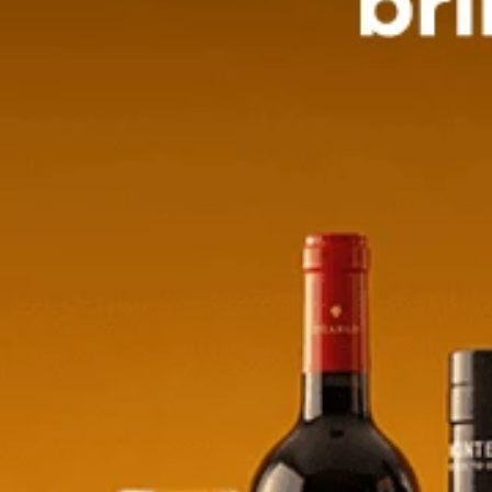
ra 12 A. - 700ml
Whisky Ballantines 12 A. - 700ml
2
$
36,18
$
88,38
$
41,11
e/product-
store/product-
.quantityStepper.label
list.quantityStepper.label