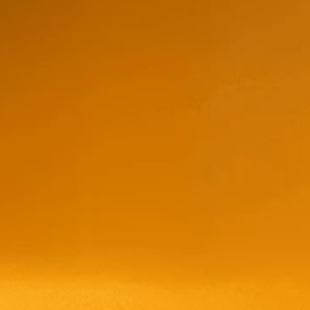
Whisky Ballantines
700ml
$
20,15
$
22,9
store/produc
list.quantity