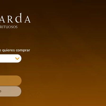
EBIDAS SIN ALCOHOL
ALIMENTOS
ACCESORIOS
CIGARRILLOS & VAPES
COTI
ue quieres comprar
D
-
16 %
-
15 %