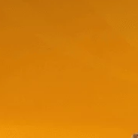
 Finest -
Whisky The Glenlivet Founders
Reserve - 700ml
$
47,76
0
$
53,66
t-
store/product-
Stepper.label
list.quantityStepper.label