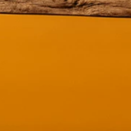
tos
×
¿Necesitas asesoría? 🍷