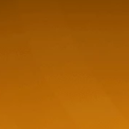
- 700ml
Whisky Jura 10 A. - 700ml
Whisky Ju
$
59,12
$
75,1
,92
$
70,38
t-
store/product-
stor
Stepper.label
list.quantityStepper.label
list
-
11 %