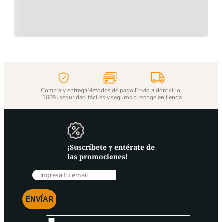
Compra y entrega
Métodos de pago
Envío a domicilio
100% seguridad
fáciles y seguros
o recoge en tienda
¡Suscríbete y entérate de
las promociones!
ENVÍAR