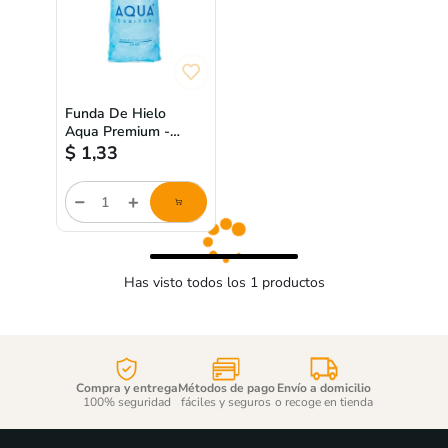
Funda De Hielo
Aqua Premium -
2.5kg
$
1,33
Cantidad
de
producto
Has visto todos los
1
productos
Compra y entrega
Métodos de pago
Envío a domicilio
100% seguridad
fáciles y seguros
o recoge en tienda