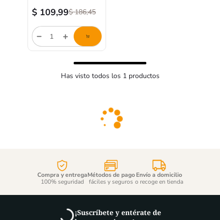
$
109,99
$
186,45
store/product-
list.quantityStepper.label
Has visto todos los
1
productos
Compra y entrega
Métodos de pago
Envío a domicilio
100% seguridad
fáciles y seguros
o recoge en tienda
¡Suscríbete y entérate de