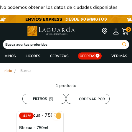
No podemos obtener los datos de ciudades disponibles
0
Busca aquí tus preferidos
VINOS
LICORES
CERVEZAS
OFERTAS
Blecua
1
producto
ORDENAR POR
-
41 %
Blecua - 750ml