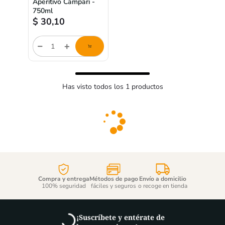
Aperitivo Campari -
750ml
$
30,10
Cantidad
de
producto
Has visto todos los
1
productos
Compra y entrega
Métodos de pago
Envío a domicilio
100% seguridad
fáciles y seguros
o recoge en tienda
¡Suscríbete y entérate de